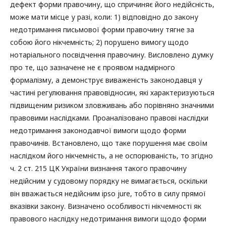
дефект форми правочину, що спричиняє його недійсність,
може мати місце у разі, коли: 1) відповідно до закону
недотримання письмової форми правочину тягне за
собою його нікчемність; 2) порушено вимогу щодо
нотаріального посвідчення правочину. Висловлено думку
про те, що зазначене не є проявом надмірного
формалізму, а демонструє виваженість законодавця у
частині регулювання правовідносин, які характеризуються
підвищеним ризиком зловживань або порівняно значними
правовими наслідками. Проаналізовано правові наслідки
недотримання законодавчої вимоги щодо форми
правочинів. Встановлено, що таке порушення має своїм
наслідком його нікчемність, а не оспорюваність, то згідно
ч. 2 ст. 215 ЦК України визнання такого правочину
недійсним у судовому порядку не вимагається, оскільки
він вважається недійсним ipso jure, тобто в силу прямої
вказівки закону. Визначено особливості нікчемності як
правового наслідку недотримання вимоги щодо форми