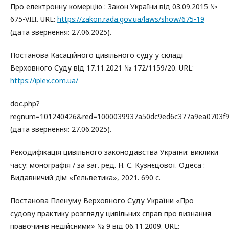
Про електронну комерцію : Закон України від 03.09.2015 №
675-VIII. URL:
https://zakon.rada.gov.ua/laws/show/675-19
(дата звернення: 27.06.2025).
Постанова Касаційного цивільного суду у складі
Верховного Суду від 17.11.2021 № 172/1159/20. URL:
https://iplex.com.ua/
doc.php?
regnum=101240426&red=1000039937a50dc9ed6c377a9ea0703f
(дата звернення: 27.06.2025).
Рекодифікація цивільного законодавства України: виклики
часу: монографія / за заг. ред. Н. С. Кузнєцової. Одеса :
Видавничий дім «Гельветика», 2021. 690 с.
Постанова Пленуму Верховного Суду України «Про
судову практику розгляду цивільних справ про визнання
правочинів недійсними» № 9 від 06.11.2009. URL: