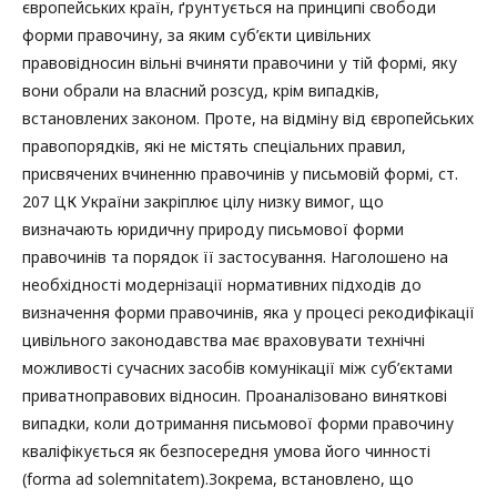
європейських країн, ґрунтується на принципі свободи
форми правочину, за яким суб’єкти цивільних
правовідносин вільні вчиняти правочини у тій формі, яку
вони обрали на власний розсуд, крім випадків,
встановлених законом. Проте, на відміну від європейських
правопорядків, які не містять спеціальних правил,
присвячених вчиненню правочинів у письмовій формі, ст.
207 ЦК України закріплює цілу низку вимог, що
визначають юридичну природу письмової форми
правочинів та порядок її застосування. Наголошено на
необхідності модернізації нормативних підходів до
визначення форми правочинів, яка у процесі рекодифікації
цивільного законодавства має враховувати технічні
можливості сучасних засобів комунікації між суб’єктами
приватноправових відносин. Проаналізовано виняткові
випадки, коли дотримання письмової форми правочину
кваліфікується як безпосередня умова його чинності
(forma ad solemnitatem).Зокрема, встановлено, що