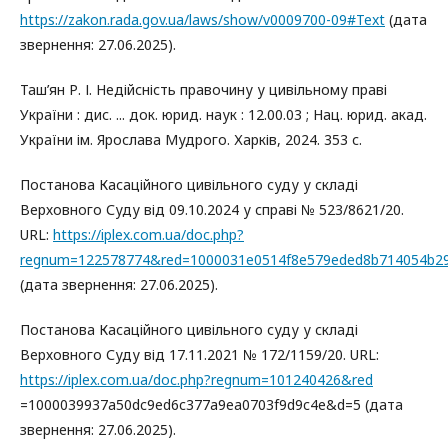
https://zakon.rada.gov.ua/laws/show/v0009700-09#Text
(дата
звернення: 27.06.2025).
Таш’ян Р. І. Недійсність правочину у цивільному праві
України : дис. ... док. юрид. наук : 12.00.03 ; Нац. юрид. акад.
України ім. Ярослава Мудрого. Харків, 2024. 353 с.
Постанова Касаційного цивільного суду у складі
Верховного Суду від 09.10.2024 у справі № 523/8621/20.
URL:
https://iplex.com.ua/doc.php?
regnum=122578774&red=1000031e0514f8e579eded8b714054b2
(дата звернення: 27.06.2025).
Постанова Касаційного цивільного суду у складі
Верховного Суду від 17.11.2021 № 172/1159/20. URL:
https://iplex.com.ua/doc.php?regnum=101240426&red
=1000039937a50dc9ed6c377a9ea0703f9d9c4e&d=5 (дата
звернення: 27.06.2025).