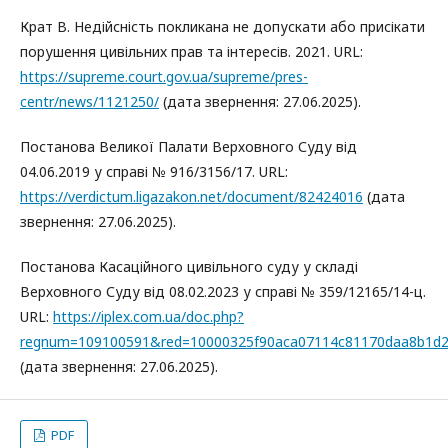
Крат В. Недійсність покликана не допускати або присікати
порушення цивільних прав та інтересів. 2021. URL:
https://supreme.court.gov.ua/supreme/pres-
centr/news/1121250/
(дата звернення: 27.06.2025).
Постанова Великої Палати Верховного Суду від
04.06.2019 у справі № 916/3156/17. URL:
https://verdictum.ligazakon.net/document/82424016
(дата
звернення: 27.06.2025).
Постанова Касаційного цивільного суду у складі
Верховного Суду від 08.02.2023 у справі № 359/12165/14-ц.
URL:
https://iplex.com.ua/doc.php?
regnum=109100591&red=10000325f90aca07114c81170daa8b1d
(дата звернення: 27.06.2025).
PDF